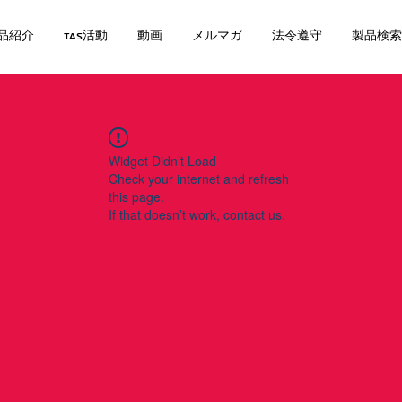
品紹介
TAS活動
動画
メルマガ
法令遵守
製品検索
Widget Didn’t Load
Check your internet and refresh
this page.
If that doesn’t work, contact us.